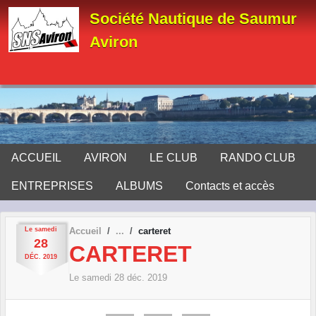
Panneau de gestion des cookies
Société Nautique de Saumur
Aviron
ACCUEIL
AVIRON
LE CLUB
RANDO CLUB
ENTREPRISES
ALBUMS
Contacts et accès
Le
samedi
Accueil
carteret
28
CARTERET
DÉC.
2019
Le
samedi
28
déc.
2019