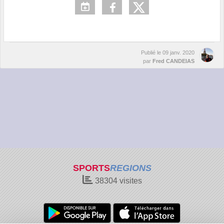
Publié le
09 janv. 2020
par
Fred CANDEIAS
SPORTS
REGIONS
38304
visites