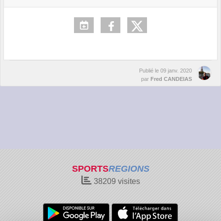
Publié le
09 janv. 2020
par
Fred CANDEIAS
SPORTS
REGIONS
38209
visites