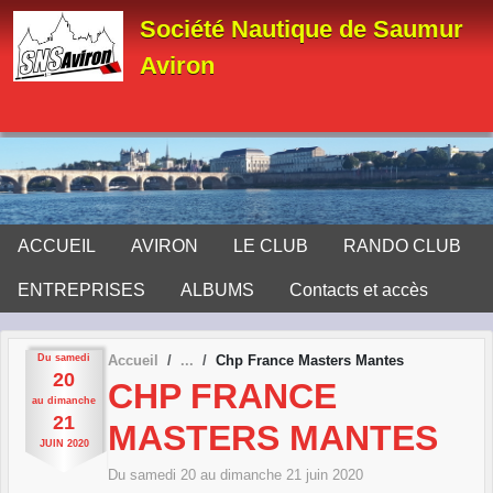
Panneau de gestion des cookies
Société Nautique de Saumur
Aviron
ACCUEIL
AVIRON
LE CLUB
RANDO CLUB
ENTREPRISES
ALBUMS
Contacts et accès
Du
samedi
Accueil
Chp France Masters Mantes
20
CHP FRANCE
au
dimanche
21
MASTERS MANTES
JUIN
2020
Du
samedi
20
au
dimanche
21
juin
2020