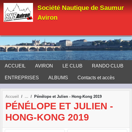
Panneau de gestion des cookies
Société Nautique de Saumur
Aviron
ACCUEIL
AVIRON
LE CLUB
RANDO CLUB
ENTREPRISES
ALBUMS
Contacts et accès
Accueil
Pénélope et Julien - Hong-Kong 2019
PÉNÉLOPE ET JULIEN -
HONG-KONG 2019