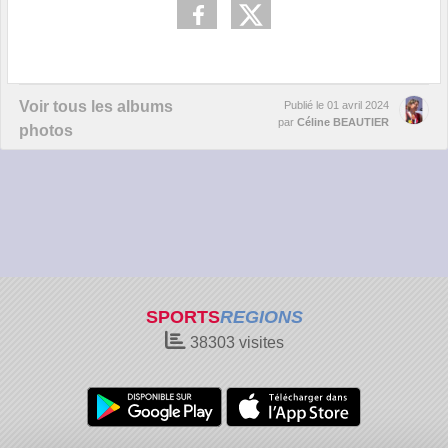
Voir tous les albums
Publié le
01 avril 2024
par
Céline BEAUTIER
photos
SPORTS
REGIONS
38303
visites