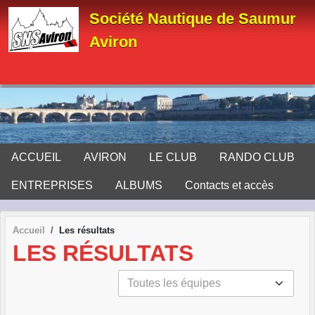
Panneau de gestion des cookies
Société Nautique de Saumur
Aviron
ACCUEIL
AVIRON
LE CLUB
RANDO CLUB
ENTREPRISES
ALBUMS
Contacts et accès
Accueil
Les résultats
LES RÉSULTATS