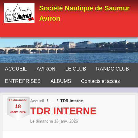
Panneau de gestion des cookies
Société Nautique de Saumur
Aviron
ACCUEIL
AVIRON
LE CLUB
RANDO CLUB
ENTREPRISES
ALBUMS
Contacts et accès
Le
dimanche
Accueil
TDR interne
18
TDR INTERNE
JANV.
2026
Le
dimanche
18
janv.
2026