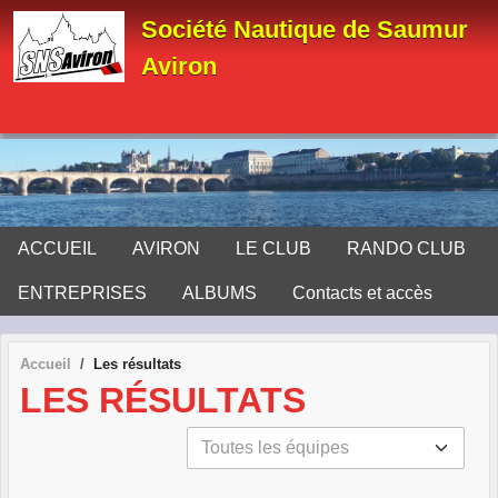
Panneau de gestion des cookies
Société Nautique de Saumur
Aviron
ACCUEIL
AVIRON
LE CLUB
RANDO CLUB
ENTREPRISES
ALBUMS
Contacts et accès
Accueil
Les résultats
LES RÉSULTATS