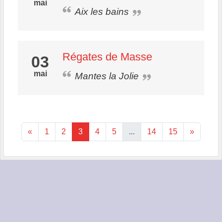
mai
Aix les bains
Régates de Masse
03
mai
Mantes la Jolie
«
1
2
3
4
5
...
14
15
»